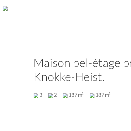
Maison bel-étage 
Knokke-Heist.
3
2
187 m²
187 m²